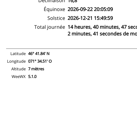
Déclinaison
16,8°
Équinoxe
2026-09-22 20:05:09
Solstice
2026-12-21 15:49:59
Total journée
14 heures, 40 minutes, 47 se
2 minutes, 41 secondes de mo
Latitude
46° 41.84' N
Longitude
071° 34.51' O
Altitude
7 mètres
WeeWX
5.1.0