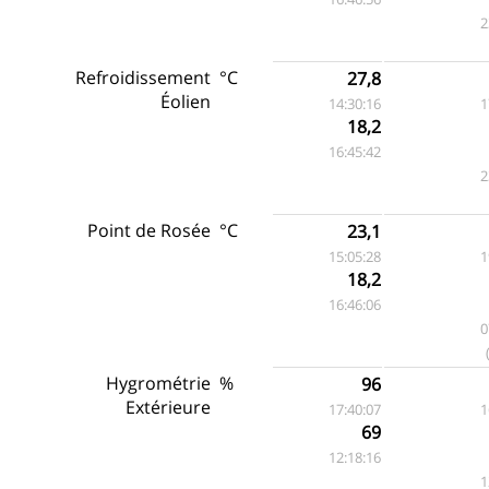
2
Refroidissement
°C
27,8
Éolien
14:30:16
1
18,2
16:45:42
2
Point de Rosée
°C
23,1
15:05:28
1
18,2
16:46:06
0
Hygrométrie
%
96
Extérieure
17:40:07
1
69
12:18:16
1