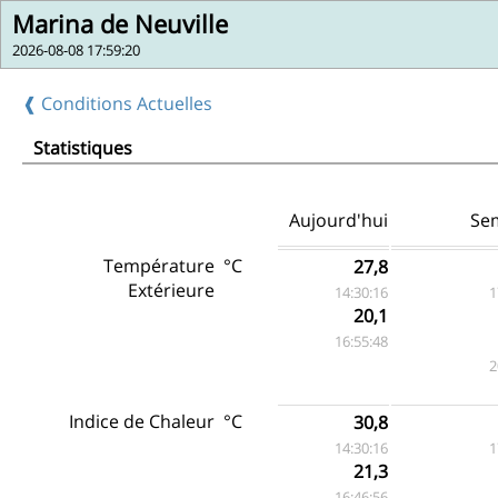
Marina de Neuville
2026-08-08 17:59:20
❰ Conditions Actuelles
Statistiques
Aujourd'hui
Se
Température
°C
27,8
Extérieure
14:30:16
1
20,1
16:55:48
2
Indice de Chaleur
°C
30,8
14:30:16
1
21,3
16:46:56