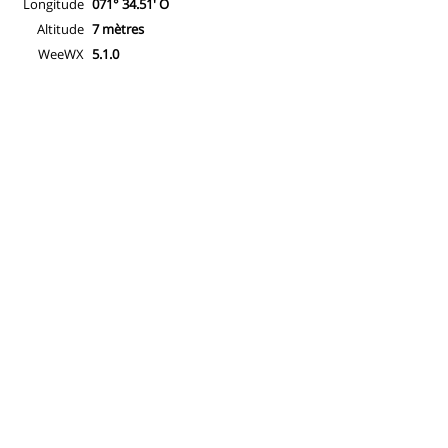
Longitude
071° 34.51' O
Altitude
7 mètres
WeeWX
5.1.0