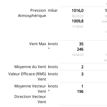
Pression
mbar
1016,0
1
Atmosphérique
00:29:29
0
1009,8
(ve
17:39:42
1
Vent Max
knots
35
°
246
16:44:23
1
(
Moyenne du Vent
knots
2
Valeur Efficace (RMS)
knots
3
Vent
Moyenne Vecteur
knots
1
Vent
°
196
Direction Vecteur
Vent