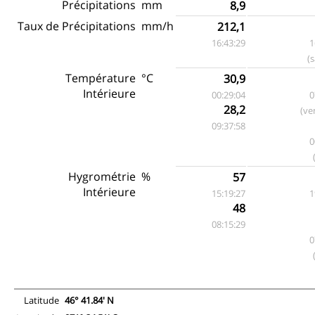
Précipitations
mm
8,9
Taux de Précipitations
mm/h
212,1
16:43:29
1
(
Température
°C
30,9
Intérieure
00:29:04
0
28,2
(ve
09:37:58
0
Hygrométrie
%
57
Intérieure
15:19:27
1
48
08:15:29
0
Latitude
46° 41.84' N