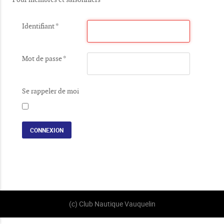
Identifiant
*
Mot de passe
*
Se rappeler de moi
CONNEXION
(c) Club Nautique Vauquelin